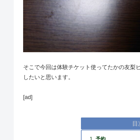
そこで今回は体験チケット使ってたかの友梨
したいと思います。
[ad]
目
予約