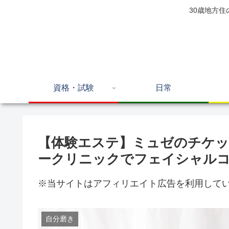
30歳地方
資格・試験
日常
【体験エステ】ミュゼのチケ
ークリニックでフェイシャル
※当サイトはアフィリエイト広告を利用して
自分磨き