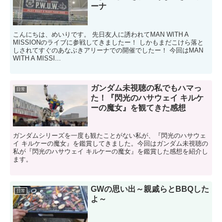
ーナ
こんにちは、めいりです。 先日友人に誘われてMAN WITH A
MISSIONのライブに参戦してきましたー！ しかもまだこけら落と
しされてすぐのあなぶきアリーナでの開催でしたー！ 今回はMAN
WITH A MISSI...
ガンダム未視聴の私でもハマっ
日常
た！『閃光のハサウェイ キルケ
ーの魔女』を観てきた感想
ガンダムシリーズを一度も観たことがない私が、『閃光のハサウェ
イ キルケーの魔女』を鑑賞してきました。今回はガンダム未視聴の
私が『閃光のハサウェイ キルケーの魔女』を鑑賞した感想を紹介し
ます。
GWの思い出～親戚らとBBQした
日常
よ～