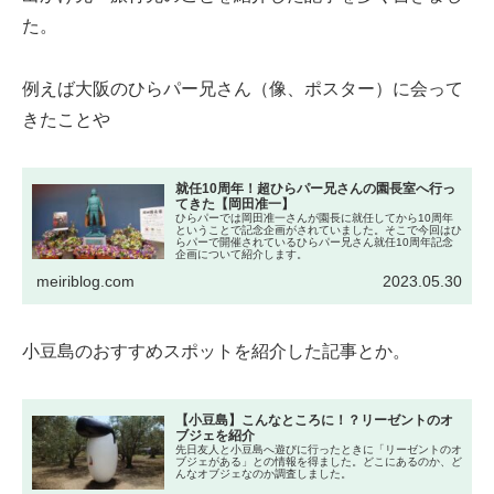
た。
例えば大阪のひらパー兄さん（像、ポスター）に会って
きたことや
就任10周年！超ひらパー兄さんの園長室へ行っ
てきた【岡田准一】
ひらパーでは岡田准一さんが園長に就任してから10周年
ということで記念企画がされていました。そこで今回はひ
らパーで開催されているひらパー兄さん就任10周年記念
企画について紹介します。
meiriblog.com
2023.05.30
小豆島のおすすめスポットを紹介した記事とか。
【小豆島】こんなところに！？リーゼントのオ
ブジェを紹介
先日友人と小豆島へ遊びに行ったときに「リーゼントのオ
ブジェがある」との情報を得ました。どこにあるのか、ど
んなオブジェなのか調査しました。