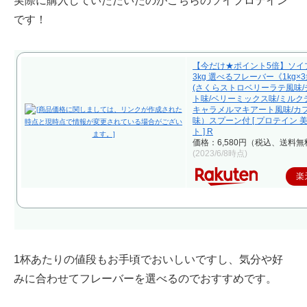
実際に購入していただいたのがこちらのソイプロテイン
です！
【今だけ★ポイント5倍】ソイ
3kg 選べるフレーバー《1kg×
(さくらストロベリーラテ風味
ト味/ベリーミックス味/ミルク
キャラメルマキアート風味/カ
味）スプーン付 [ プロテイン 
ト ] R
価格：6,580円（税込、送料無
(2023/6/8時点)
楽
1杯あたりの値段もお手頃でおいしいですし、気分や好
みに合わせてフレーバーを選べるのでおすすめです。